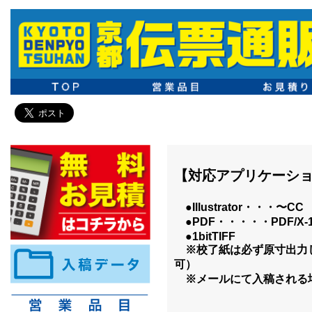
【対応アプリケーシ
●Illustrator・・・〜CC
●PDF・・・・・PDF/X-1a, P
●1bitTIFF
※校了紙は必ず原寸出力し
可）
※メールにて入稿される