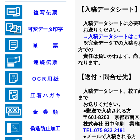
【入稿データシート
複 写 伝 票
入稿データシートに必要
可変データ印字
お送りください。
→入稿データシートはこ
※完全データでの入稿を
単 票
方での
責任は負いかねます。尚
連 続 伝 票
なります。
【送付・問合せ先】
O C R 用 紙
入稿データシート、校了
圧 着 ハ ガ キ
まで
お送りください。
●郵送で入稿される方
金 券 類
〒601-8203 京都市南区
株式会社 田中印刷 業務
偽造防止加工
TEL.075-933-2191
●メールで入稿される方